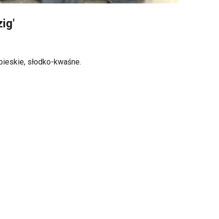
ig'
bieskie, słodko-kwaśne.