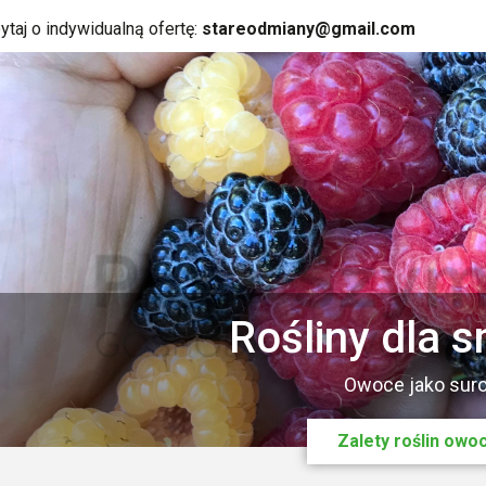
ytaj o indywidualną ofertę:
stareodmiany@gmail.com
Oferta jesienna 202
Rośliny dla 
Ofertę przesyłamy pod wska
Owoce jako suro
Zalety roślin ow
Odezwij się do 