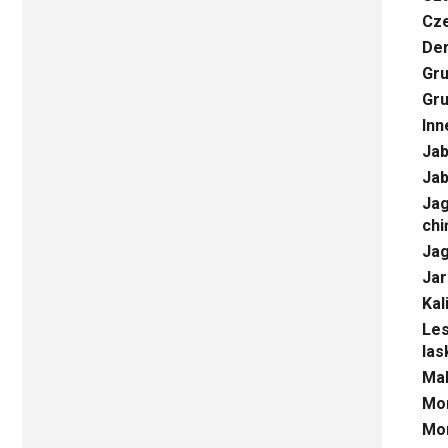
Cze
Der
Gru
Gru
Inn
Jab
Jab
Jag
chi
Ja
Jar
Kal
Les
las
Mal
Mor
Mo