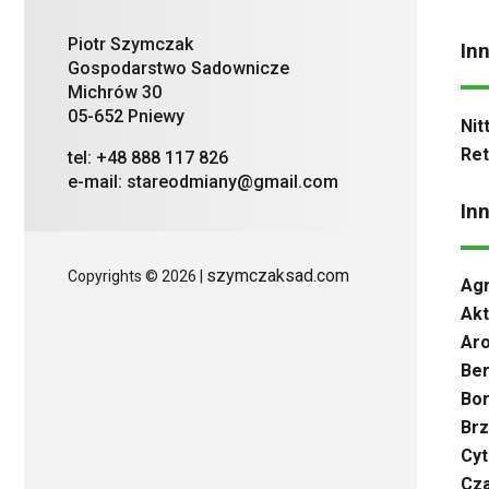
Piotr Szymczak
In
Gospodarstwo Sadownicze
Michrów 30
05-652 Pniewy
Nit
Ret
tel: +48 888 117 826
e-mail: stareodmiany@gmail.com
In
szymczaksad.com
Copyrights © 2026 |
Agr
Akt
Aro
Ber
Bo
Brz
Cyt
Cza