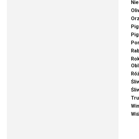
Nie
Oli
Orz
Pig
Pig
Por
Rab
Rok
Obl
Ró
Śli
Śli
Tru
Win
Wiś