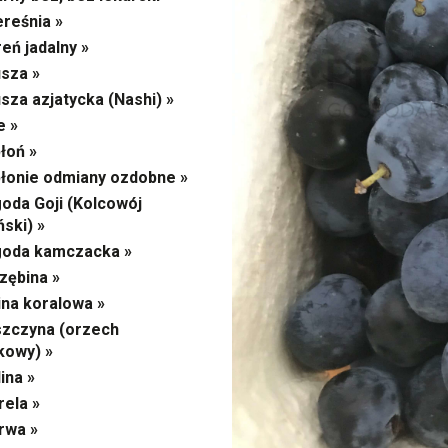
reśnia »
eń jadalny »
sza »
sza azjatycka (Nashi) »
e »
łoń »
łonie odmiany ozdobne »
oda Goji (Kolcowój
ński) »
goda kamczacka »
zębina »
ina koralowa »
zczyna (orzech
kowy) »
ina »
ela »
rwa »