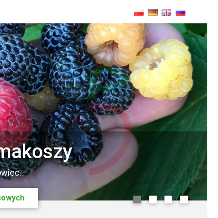
5 - już jest !
smakoszy
zany adres e-mail
wiec.
ocowych
nas !
0
1
2
3