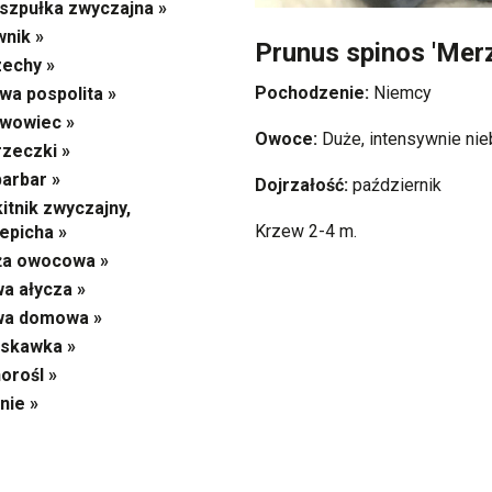
szpułka zwyczajna »
wnik »
Prunus spinos 'Merz
echy »
Pochodzenie:
Niemcy
wa pospolita »
wowiec »
Owoce:
Duże, intensywnie nie
zeczki »
arbar »
Dojrzałość:
październik
itnik zwyczajny,
Krzew 2-4 m.
epicha »
ża owocowa »
wa ałycza »
wa domowa »
skawka »
orośl »
nie »