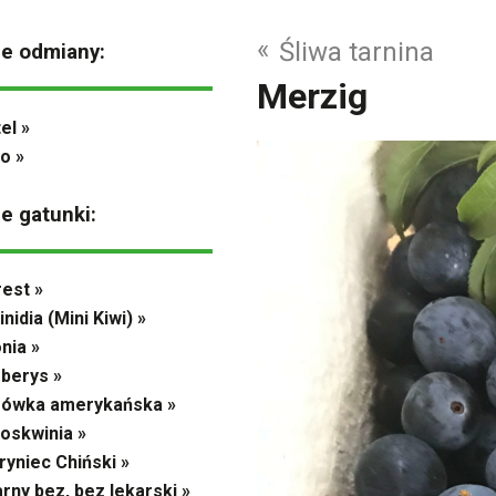
«
Śliwa tarnina
ne odmiany:
Merzig
tel »
o »
ne gatunki:
est »
inidia (Mini Kiwi) »
nia »
berys »
rówka amerykańska »
oskwinia »
ryniec Chiński »
rny bez, bez lekarski »