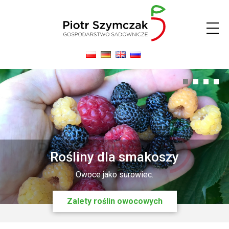
0
1
2
3
Oferta jesienna 2025 - już jest !
Rośliny dla smakoszy
Ofertę przesyłamy pod wskazany adres e-mail
Owoce jako surowiec.
Zalety roślin owocowych
Odezwij się do nas !