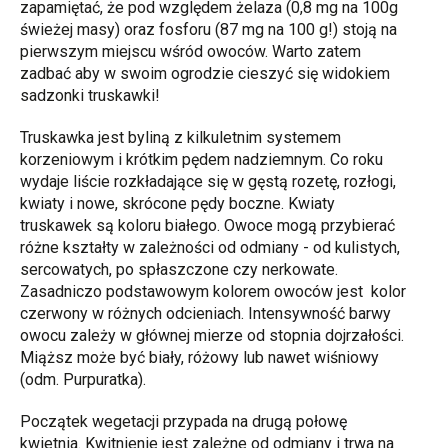
zapamiętać, że pod względem żelaza (0,8 mg na 100g
świeżej masy) oraz fosforu (87 mg na 100 g!) stoją na
pierwszym miejscu wśród owoców. Warto zatem
zadbać aby w swoim ogrodzie cieszyć się widokiem
sadzonki truskawki!
Truskawka jest byliną z kilkuletnim systemem
korzeniowym i krótkim pędem nadziemnym. Co roku
wydaje liście rozkładające się w gęstą rozetę, rozłogi,
kwiaty i nowe, skrócone pędy boczne. Kwiaty
truskawek są koloru białego. Owoce mogą przybierać
różne kształty w zależności od odmiany - od kulistych,
sercowatych, po spłaszczone czy nerkowate.
Zasadniczo podstawowym kolorem owoców jest kolor
czerwony w różnych odcieniach. Intensywność barwy
owocu zależy w głównej mierze od stopnia dojrzałości.
Miąższ może być biały, różowy lub nawet wiśniowy
(odm. Purpuratka).
Początek wegetacji przypada na drugą połowę
kwietnia. Kwitnienie jest zależne od odmiany i trwa na