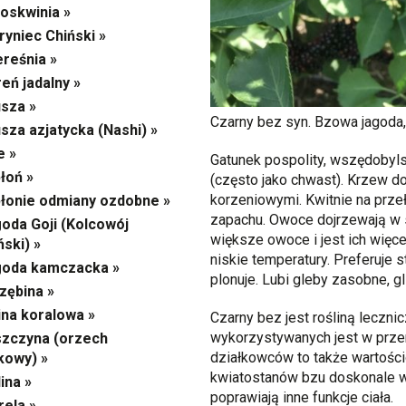
oskwinia »
ryniec Chiński »
reśnia »
eń jadalny »
sza »
Czarny bez syn. Bzowa jagoda, 
sza azjatycka (Nashi) »
e »
Gatunek pospolity, wszędobyls
łoń »
(często jako chwast). Krzew do
korzeniowymi. Kwitnie na prze
łonie odmiany ozdobne »
zapachu. Owoce dojrzewają w 
oda Goji (Kolcowój
większe owoce i jest ich więce
ński) »
niskie temperatury. Preferuje s
goda kamczacka »
plonuje. Lubi gleby zasobne, gl
zębina »
ina koralowa »
Czarny bez jest rośliną leczni
wykorzystywanych jest w prze
zczyna (orzech
działkowców to także wartości
kowy) »
kwiatostanów bzu doskonale w
ina »
poprawiają inne funkcje ciała.
ela »