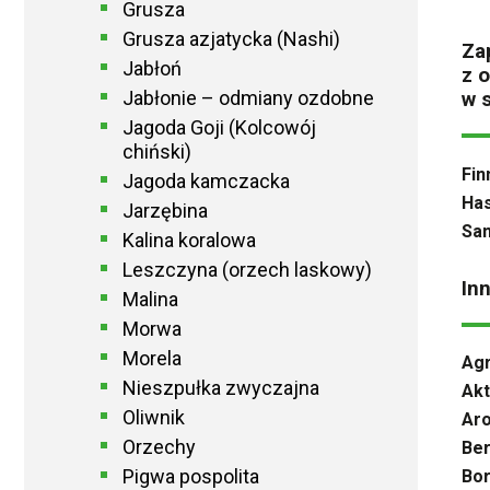
Grusza
Grusza azjatycka (Nashi)
Za
Jabłoń
z 
Jabłonie – odmiany ozdobne
w 
Jagoda Goji (Kolcowój
chiński)
Fin
Jagoda kamczacka
Has
Jarzębina
Sa
Kalina koralowa
Leszczyna (orzech laskowy)
In
Malina
Morwa
Morela
Agr
Nieszpułka zwyczajna
Akt
Oliwnik
Aro
Orzechy
Ber
Pigwa pospolita
Bo