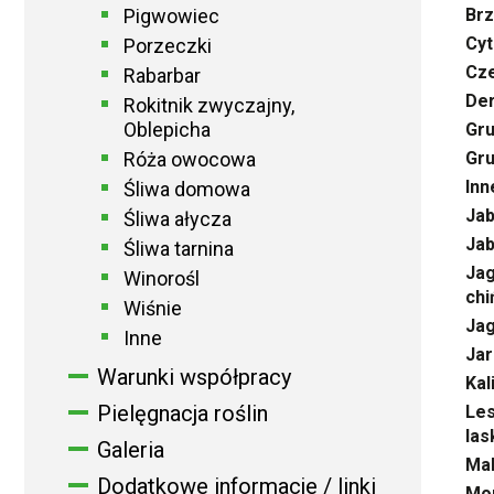
Pigwowiec
Brz
Cyt
Porzeczki
Cze
Rabarbar
Der
Rokitnik zwyczajny,
Oblepicha
Gru
Róża owocowa
Gru
Inn
Śliwa domowa
Jab
Śliwa ałycza
Jab
Śliwa tarnina
Jag
Winorośl
chi
Wiśnie
Ja
Inne
Jar
Warunki współpracy
Kal
Pielęgnacja roślin
Les
las
Galeria
Mal
Dodatkowe informacje / linki
Mor