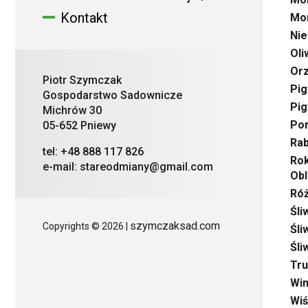
Kontakt
Mo
Nie
Oli
Orz
Piotr Szymczak
Pig
Gospodarstwo Sadownicze
Pig
Michrów 30
Por
05-652 Pniewy
Rab
tel: +48 888 117 826
Rok
e-mail: stareodmiany@gmail.com
Obl
Ró
Śli
szymczaksad.com
Copyrights © 2026 |
Śli
Śli
Tru
Win
Wiś