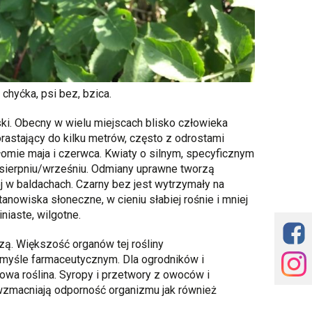
chyćka, psi bez, bzica.
ki. Obecny w wielu miejscach blisko człowieka
rastający do kilku metrów, często z odrostami
łomie maja i czerwca. Kwiaty o silnym, specyficznym
sierpniu/wrześniu. Odmiany uprawne tworzą
j w baldachach. Czarny bez jest wytrzymały na
tanowiska słoneczne, w cieniu słabiej rośnie i mniej
iniaste, wilgotne.
czą. Większość organów tej rośliny
myśle farmaceutycznym. Dla ogrodników i
owa roślina. Syropy i przetwory z owoców i
zmacniają odporność organizmu jak również