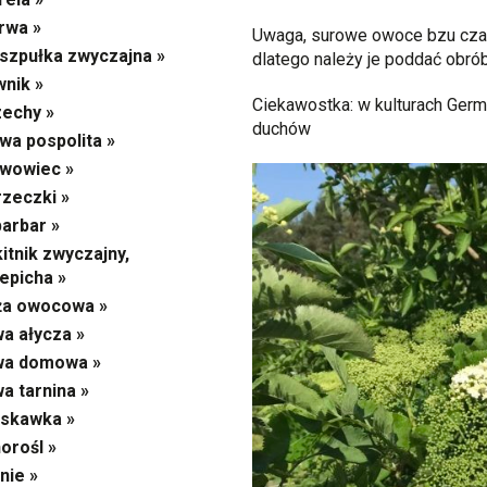
rwa »
Uwaga, surowe owoce bzu czar
szpułka zwyczajna »
dlatego należy je poddać obró
wnik »
Ciekawostka: w kulturach Germ
echy »
duchów
wa pospolita »
wowiec »
zeczki »
arbar »
itnik zwyczajny,
epicha »
ża owocowa »
wa ałycza »
wa domowa »
wa tarnina »
skawka »
orośl »
nie »