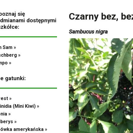
poznaj się
Czarny bez, be
odmianami dostępnymi
szkółce:
Sambucus nigra
n Sam »
chberg »
mpo »
ne gatunki:
est »
inidia (Mini Kiwi) »
nia »
berys »
rówka amerykańska »