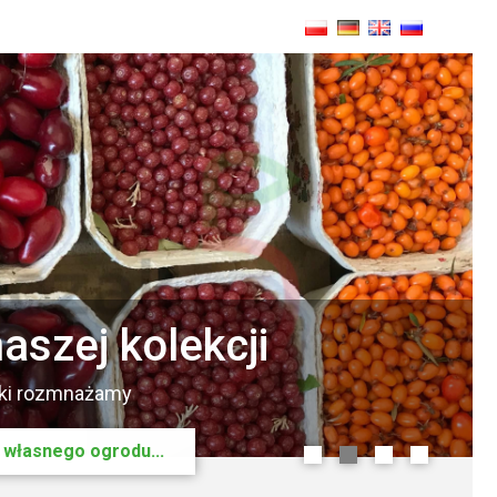
smakoszy
wiec.
ocowych
0
1
2
3