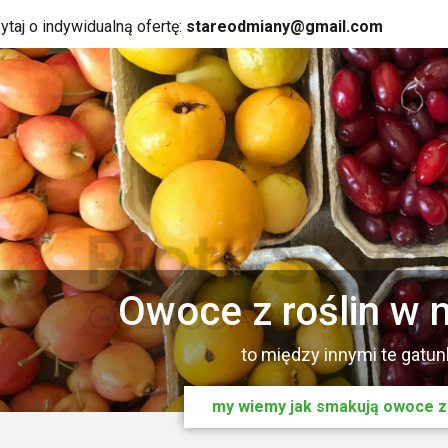
ytaj o indywidualną ofertę:
stareodmiany@gmail.com
Rośliny dla 
Owoce jako suro
Zalety roślin ow