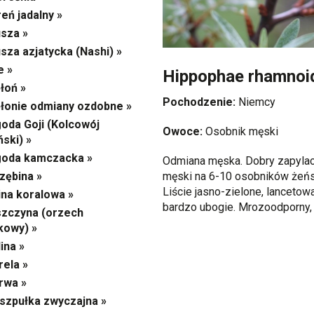
eń jadalny »
sza »
sza azjatycka (Nashi) »
e »
Hippophae rhamnoid
łoń »
Pochodzenie:
Niemcy
łonie odmiany ozdobne »
oda Goji (Kolcowój
Owoce:
Osobnik męski
ński) »
goda kamczacka »
Odmiana męska. Dobry zapylac
męski na 6-10 osobników żeńs
zębina »
Liście jasno-zielone, lancetow
ina koralowa »
bardzo ubogie. Mrozoodporny, 
zczyna (orzech
kowy) »
ina »
ela »
rwa »
szpułka zwyczajna »