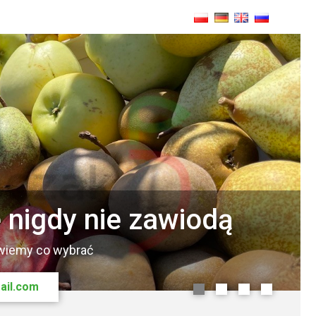
e nigdy nie zawiodą
smakoszy
owiemy co wybrać
wiec.
ail.com
ocowych
0
1
2
3