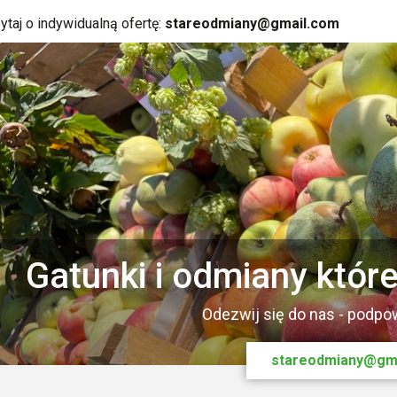
ytaj o indywidualną ofertę:
stareodmiany@gmail.com
Gatunki i odmiany któr
Rośliny dla 
Odezwij się do nas - podp
Owoce jako suro
stareodmiany@gm
Zalety roślin ow