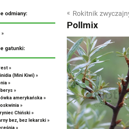
«
Rokitnik zwyczajn
ne odmiany:
Pollmix
 »
ne gatunki:
est »
inidia (Mini Kiwi) »
nia »
berys »
rówka amerykańska »
oskwinia »
ryniec Chiński »
rny bez, bez lekarski »
reśnia »