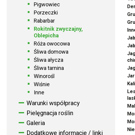
Pigwowiec
Der
Porzeczki
Gru
Rabarbar
Gru
Rokitnik zwyczajny,
Inn
Oblepicha
Jab
Róża owocowa
Jab
Śliwa domowa
Jag
Śliwa ałycza
chi
Śliwa tarnina
Ja
Winorośl
Jar
Kal
Wiśnie
Les
Inne
las
Warunki współpracy
Mal
Pielęgnacja roślin
Mor
Mo
Galeria
Nie
Dodatkowe informacje / linki