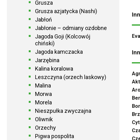
Grusza
Grusza azjatycka (Nashi)
In
Jabłoń
Jabłonie – odmiany ozdobne
Eva
Jagoda Goji (Kolcowój
chiński)
Jagoda kamczacka
In
Jarzębina
Kalina koralowa
Agr
Leszczyna (orzech laskowy)
Akt
Malina
Aro
Morwa
Ber
Morela
Bo
Nieszpułka zwyczajna
Brz
Oliwnik
Cyt
Orzechy
Cza
Pigwa pospolita
Cze