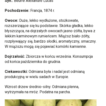
Syn.:
Beurre Alexandre Lucas
Pochodzenie:
Francja, 1874 r.
Owoce:
Duże, lekko wydłużone, stożkowate,
rozszerzające się ku podstawie. Skórka gładka, lekko
błyszcząca, na dojrzałych owocach jasno-żółta, bywa z
lekkim karminowym rumieńcem. Miąższ biało-żółty,
rozpływający się, bardzo słodki, aromatyczny, smaczny.
W miąższu mogą się pojawiać komórki kamienne.
Dojrzałość:
Zbiorcza w końcu września. Konsumpcja
od końca października do grudnia.
Ciekawostki:
Odmiana była i nadal jest odmianą
produkcyjną w wielu sadach w Europie.
Wzrost drzew średnio-silny. Odmiana plenna,
wytrzymała na mróz. Podatna na parcha.