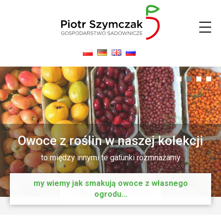
0
1
2
3
Owoce z roślin w naszej kolekcji
to między innymi te gatunki rozmnażamy
my wiemy jak smakują owoce z własnego
ogrodu...