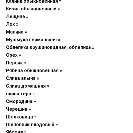
Калина обыкновенная »
Кизил обыкновенный »
Лещина »
Лох »
Малина »
Мушмула германская »
Облепиха крушиновидная, облепиха »
Орех »
Персик »
Рябина обыкновенная »
Слива алыча »
Слива домашняя »
слива терн »
Смородина »
Черешня »
Шелковица »
Шиповник плодовый »
Яблоня »